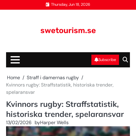
Skip
Thursday, Jun 18, 2026
to
content
swetourism.se
Subscribe
Home
Straff i damernas rugby
Kvinnors rugby: Straffstatistik, historiska trender,
spelaransvar
Kvinnors rugby: Straffstatistik,
historiska trender, spelaransvar
13/02/2026
by
Harper Wells