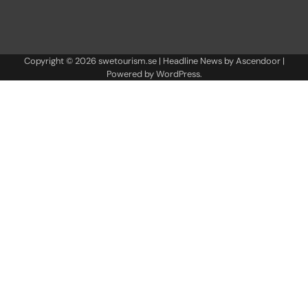
Copyright © 2026
swetourism.se
| Headline News by
Ascendoor
|
Powered by
WordPress
.