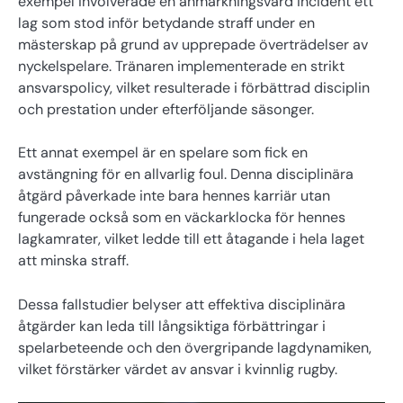
exempel involverade en anmärkningsvärd incident ett
lag som stod inför betydande straff under en
mästerskap på grund av upprepade överträdelser av
nyckelspelare. Tränaren implementerade en strikt
ansvarspolicy, vilket resulterade i förbättrad disciplin
och prestation under efterföljande säsonger.
Ett annat exempel är en spelare som fick en
avstängning för en allvarlig foul. Denna disciplinära
åtgärd påverkade inte bara hennes karriär utan
fungerade också som en väckarklocka för hennes
lagkamrater, vilket ledde till ett åtagande i hela laget
att minska straff.
Dessa fallstudier belyser att effektiva disciplinära
åtgärder kan leda till långsiktiga förbättringar i
spelarbeteende och den övergripande lagdynamiken,
vilket förstärker värdet av ansvar i kvinnlig rugby.