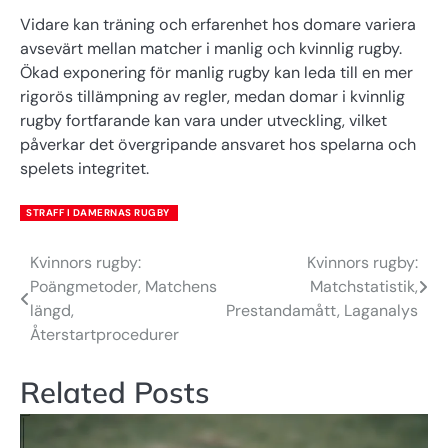
Vidare kan träning och erfarenhet hos domare variera
avsevärt mellan matcher i manlig och kvinnlig rugby.
Ökad exponering för manlig rugby kan leda till en mer
rigorös tillämpning av regler, medan domar i kvinnlig
rugby fortfarande kan vara under utveckling, vilket
påverkar det övergripande ansvaret hos spelarna och
spelets integritet.
STRAFF I DAMERNAS RUGBY
Kvinnors rugby:
Kvinnors rugby:
Post
Poängmetoder, Matchens
Matchstatistik,
navigation
längd,
Prestandamått, Laganalys
Återstartprocedurer
Related Posts