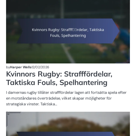
ST
D
R
by
Harper Wells
12/02/2026
Kvinnors Rugby: Strafffördelar,
Taktiska Fouls, Spelhantering
I damernas rugby tillåter strafffördelar lagen att fortsätta spela efter
en motståndares överträdelse, vilket skapar möjligheter för
strategiska vinster. Taktiska…
ST
D
R