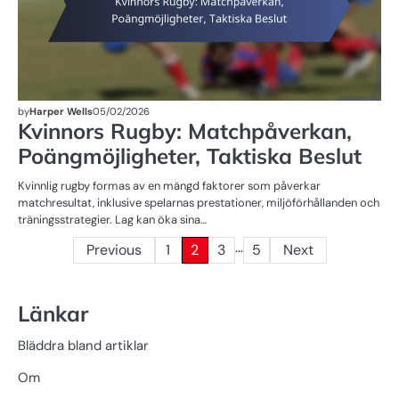
by
Harper Wells
05/02/2026
Kvinnors Rugby: Matchpåverkan,
Poängmöjligheter, Taktiska Beslut
Kvinnlig rugby formas av en mängd faktorer som påverkar
matchresultat, inklusive spelarnas prestationer, miljöförhållanden och
träningsstrategier. Lag kan öka sina…
…
Posts
Previous
1
2
3
5
Next
pagination
Länkar
Bläddra bland artiklar
Om