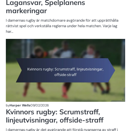
Lagansvar, Spelplanens
markeringar
I damernas rugby är matchdomare avgörande för att upprätthålla
rättvist spel och verkställa reglerna under hela matchen. Varje lag
har…
ST
D
R
by
Harper Wells
09/02/2026
Kvinnors rugby: Scrumstraff,
linjeutvisningar, offside-straff
I damernas rugby är det avgörande att förstå nyanserna av straff i