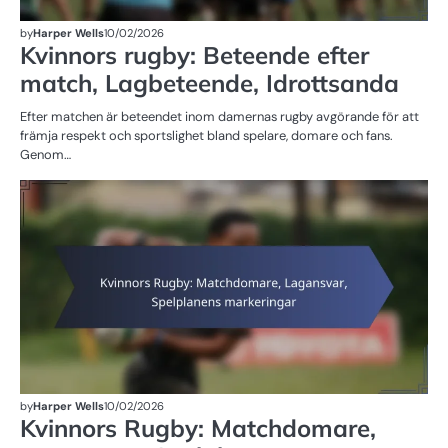
by
Harper Wells
10/02/2026
Kvinnors rugby: Beteende efter
match, Lagbeteende, Idrottsanda
Efter matchen är beteendet inom damernas rugby avgörande för att
främja respekt och sportslighet bland spelare, domare och fans.
Genom…
SP
FÖ
D
R
by
Harper Wells
10/02/2026
Kvinnors Rugby: Matchdomare,