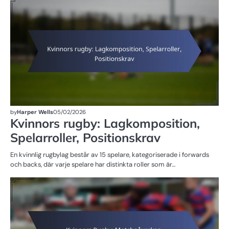
M
FÖ
R
by
Harper Wells
05/02/2026
Kvinnors rugby: Lagkomposition,
Spelarroller, Positionskrav
En kvinnlig rugbylag består av 15 spelare, kategoriserade i forwards
och backs, där varje spelare har distinkta roller som är…
ST
D
R