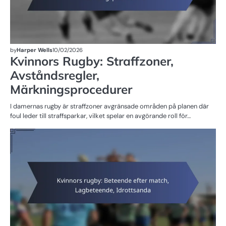
by
Harper Wells
10/02/2026
Kvinnors Rugby: Straffzoner,
Avståndsregler,
Märkningsprocedurer
I damernas rugby är straffzoner avgränsade områden på planen där
foul leder till straffsparkar, vilket spelar en avgörande roll för…
SP
FÖ
D
R