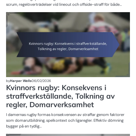
scrum, regelöverträdelser vid lineout och offside-straff för både…
M
FÖ
R
by
Harper Wells
06/02/2026
Kvinnors rugby: Konsekvens i
straffverkställande, Tolkning av
regler, Domarverksamhet
I damernas rugby formas konsekvensen av straffar genom faktorer
som domarutbildning, spelkontext och ligaregler. Effektiv dömning
bygger på en tydlig…