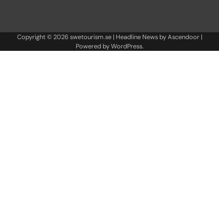
Copyright © 2026
swetourism.se
| Headline News by
Ascendoor
|
Powered by
WordPress
.