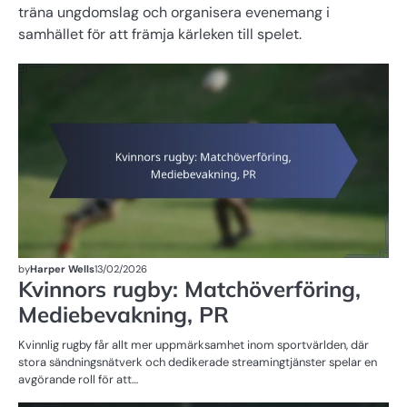
träna ungdomslag och organisera evenemang i
samhället för att främja kärleken till spelet.
M
FÖ
R
by
Harper Wells
13/02/2026
Kvinnors rugby: Matchöverföring,
Mediebevakning, PR
Kvinnlig rugby får allt mer uppmärksamhet inom sportvärlden, där
stora sändningsnätverk och dedikerade streamingtjänster spelar en
avgörande roll för att…