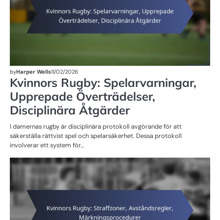
by
Harper Wells
11/02/2026
Kvinnors Rugby: Spelarvarningar,
Upprepade Överträdelser,
Disciplinära Åtgärder
I damernas rugby är disciplinära protokoll avgörande för att
säkerställa rättvist spel och spelarsäkerhet. Dessa protokoll
involverar ett system för…
ST
D
R